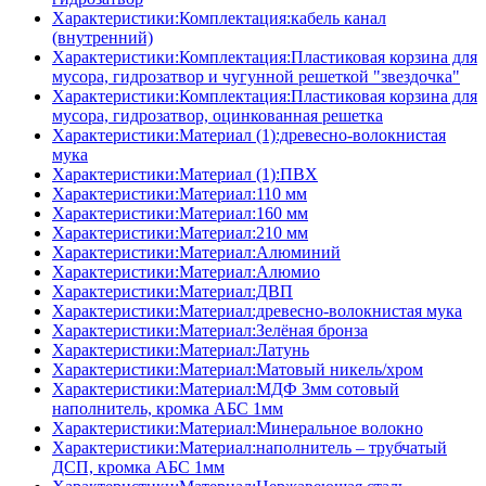
Характеристики:Комплектация:кабель канал
(внутренний)
Характеристики:Комплектация:Пластиковая корзина для
мусора, гидрозатвор и чугунной решеткой "звездочка"
Характеристики:Комплектация:Пластиковая корзина для
мусора, гидрозатвор, оцинкованная решетка
Характеристики:Материал (1):древесно-волокнистая
мука
Характеристики:Материал (1):ПВХ
Характеристики:Материал:110 мм
Характеристики:Материал:160 мм
Характеристики:Материал:210 мм
Характеристики:Материал:Алюминий
Характеристики:Материал:Алюмио
Характеристики:Материал:ДВП
Характеристики:Материал:древесно-волокнистая мука
Характеристики:Материал:Зелёная бронза
Характеристики:Материал:Латунь
Характеристики:Материал:Матовый никель/хром
Характеристики:Материал:МДФ 3мм сотовый
наполнитель, кромка AБC 1мм
Характеристики:Материал:Минеральное волокно
Характеристики:Материал:наполнитель – трубчатый
ДСП, кромка AБC 1мм