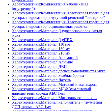
Характеристики:Комплектация:кабель канал
(внутренний)
Характеристики:Комплектация:Пластиковая корзина для
мусора, гидрозатвор и чугунной решеткой "звездочка"
Характеристики:Комплектация:Пластиковая корзина для
мусора, гидрозатвор, оцинкованная решетка
Характеристики:Материал (1):древесно-волокнистая
мука
Характеристики:Материал (1):ПВХ
Характеристики:Материал:110 мм
Характеристики:Материал:160 мм
Характеристики:Материал:210 мм
Характеристики:Материал:Алюминий
Характеристики:Материал:Алюмио
Характеристики:Материал:ДВП
Характеристики:Материал:древесно-волокнистая мука
Характеристики:Материал:Зелёная бронза
Характеристики:Материал:Латунь
Характеристики:Материал:Матовый никель/хром
Характеристики:Материал:МДФ 3мм сотовый
наполнитель, кромка AБC 1мм
Характеристики:Материал:Минеральное волокно
Характеристики:Материал:наполнитель – трубчатый
ДСП, кромка AБC 1мм