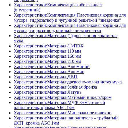
Характеристики:Комплектация:кабель канал
(внутренний)
Характеристики:Комплектация:Пластиковая корзина для
мусора, гидрозатвор и чугунной решеткой "звездочка"
Характеристики:Комплектация:Пластиковая корзина для
мусора, гидрозатвор, оцинкованная решетка
Характеристики:Материал (1):древесно-волокнистая
мука
Характеристики:Материал (1):ПВХ
Характеристики:Материал:110 мм
Характеристики:Материал:160 мм
Характеристики:Материал:210 мм
Характеристики:Материал:Алюминий
Характеристики:Материал:Алюмио
Характеристики:Материал:ДВП
Характеристики:Материал:древесно-волокнистая мука
Характеристики:Материал:Зелёная бронза
Характеристики:Материал:Латунь
Характеристики:Материал:Матовый никель/хром
Характеристики:Материал:МДФ 3мм сотовый
наполнитель, кромка AБC 1мм
Характеристики:Материал:Минеральное волокно
Характеристики:Материал:наполнитель – трубчатый
ДСП, кромка AБC 1мм