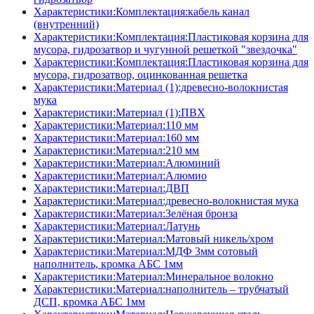
Характеристики:Комплектация:кабель канал
(внутренний)
Характеристики:Комплектация:Пластиковая корзина для
мусора, гидрозатвор и чугунной решеткой "звездочка"
Характеристики:Комплектация:Пластиковая корзина для
мусора, гидрозатвор, оцинкованная решетка
Характеристики:Материал (1):древесно-волокнистая
мука
Характеристики:Материал (1):ПВХ
Характеристики:Материал:110 мм
Характеристики:Материал:160 мм
Характеристики:Материал:210 мм
Характеристики:Материал:Алюминий
Характеристики:Материал:Алюмио
Характеристики:Материал:ДВП
Характеристики:Материал:древесно-волокнистая мука
Характеристики:Материал:Зелёная бронза
Характеристики:Материал:Латунь
Характеристики:Материал:Матовый никель/хром
Характеристики:Материал:МДФ 3мм сотовый
наполнитель, кромка AБC 1мм
Характеристики:Материал:Минеральное волокно
Характеристики:Материал:наполнитель – трубчатый
ДСП, кромка AБC 1мм