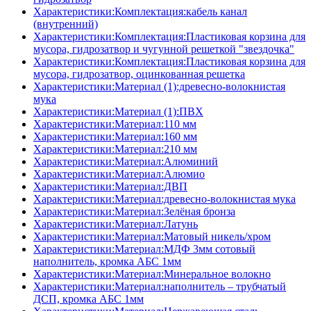
Характеристики:Комплектация:кабель канал
(внутренний)
Характеристики:Комплектация:Пластиковая корзина для
мусора, гидрозатвор и чугунной решеткой "звездочка"
Характеристики:Комплектация:Пластиковая корзина для
мусора, гидрозатвор, оцинкованная решетка
Характеристики:Материал (1):древесно-волокнистая
мука
Характеристики:Материал (1):ПВХ
Характеристики:Материал:110 мм
Характеристики:Материал:160 мм
Характеристики:Материал:210 мм
Характеристики:Материал:Алюминий
Характеристики:Материал:Алюмио
Характеристики:Материал:ДВП
Характеристики:Материал:древесно-волокнистая мука
Характеристики:Материал:Зелёная бронза
Характеристики:Материал:Латунь
Характеристики:Материал:Матовый никель/хром
Характеристики:Материал:МДФ 3мм сотовый
наполнитель, кромка AБC 1мм
Характеристики:Материал:Минеральное волокно
Характеристики:Материал:наполнитель – трубчатый
ДСП, кромка AБC 1мм