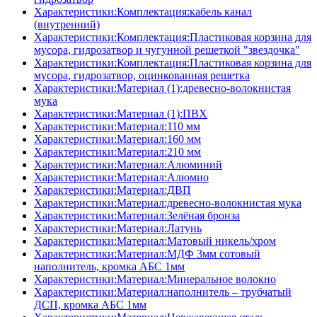
Характеристики:Комплектация:кабель канал
(внутренний)
Характеристики:Комплектация:Пластиковая корзина для
мусора, гидрозатвор и чугунной решеткой "звездочка"
Характеристики:Комплектация:Пластиковая корзина для
мусора, гидрозатвор, оцинкованная решетка
Характеристики:Материал (1):древесно-волокнистая
мука
Характеристики:Материал (1):ПВХ
Характеристики:Материал:110 мм
Характеристики:Материал:160 мм
Характеристики:Материал:210 мм
Характеристики:Материал:Алюминий
Характеристики:Материал:Алюмио
Характеристики:Материал:ДВП
Характеристики:Материал:древесно-волокнистая мука
Характеристики:Материал:Зелёная бронза
Характеристики:Материал:Латунь
Характеристики:Материал:Матовый никель/хром
Характеристики:Материал:МДФ 3мм сотовый
наполнитель, кромка AБC 1мм
Характеристики:Материал:Минеральное волокно
Характеристики:Материал:наполнитель – трубчатый
ДСП, кромка AБC 1мм