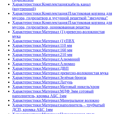
Характеристики:Комплектация:кабель канал
(внутренний)
Характеристики:Комплектация:Пластиковая корзина для
мусора, гидрозатвор и чугунной решеткой "звездочка"
Характеристики:Комплектация:Пластиковая корзина для
мусора, гидрозатвор, оцинкованная решетка
Характеристики:Материал (1):древесно-волокнистая
мука
Характеристики:Материал (1):ПВХ
Характеристики:Материал:110 мм
Характеристики:Материал:160 мм
Характеристики:Материал:210 мм
Характеристики:Материал:Алюминий
Характеристики:Материал:Алюмио
Характеристики:Материал:ДВП
Характеристики:Материал:древесно-волокнистая мука
Характеристики:Материал:Зелёная бронза
Характеристики:Материал:Латунь
Характеристики:Материал:Матовый никель/хром
Характеристики:Материал:МДФ 3мм сотовый
наполнитель, кромка AБC 1мм
Характеристики:Материал:Минеральное волокно
Характеристики:Материал:наполнитель – трубчатый
ДСП, кромка AБC 1мм