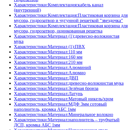
Характеристики:Комплектация:кабель канал
(внутренний)
Характеристики:Комплектация:Пластиковая корзина для
мусора, гидрозатвор и чугунной решеткой "звездочка"
Характеристики:Комплектация:Пластиковая корзина для
мусора, гидрозатвор, оцинкованная решетка
Характеристики:Материал (1):древесно-волокнистая
мука
Характеристики:Материал (1):ПВХ
Характеристики:Материал:110 мм
Характеристики:Материал:160 мм
Характеристики:Материал:210 мм
Характеристики:Материал:Алюминий
Характеристики:Материал:Алюмио
Характеристики:Материал:ДВП
Характеристики:Материал:древесно-волокнистая мука
Характеристики:Материал:Зелёная бронза
Характеристики:Материал:Латунь
Характеристики:Материал:Матовый никель/хром
Характеристики:Материал:МДФ 3мм сотовый
наполнитель, кромка AБC 1мм
Характеристики:Материал:Минеральное волокно
Характеристики:Материал:наполнитель – трубчатый
ДСП, кромка AБC 1мм