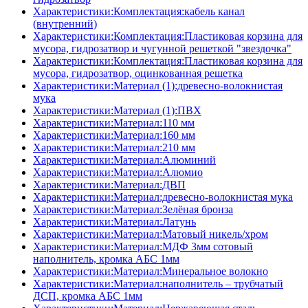
Характеристики:Комплектация:кабель канал
(внутренний)
Характеристики:Комплектация:Пластиковая корзина для
мусора, гидрозатвор и чугунной решеткой "звездочка"
Характеристики:Комплектация:Пластиковая корзина для
мусора, гидрозатвор, оцинкованная решетка
Характеристики:Материал (1):древесно-волокнистая
мука
Характеристики:Материал (1):ПВХ
Характеристики:Материал:110 мм
Характеристики:Материал:160 мм
Характеристики:Материал:210 мм
Характеристики:Материал:Алюминий
Характеристики:Материал:Алюмио
Характеристики:Материал:ДВП
Характеристики:Материал:древесно-волокнистая мука
Характеристики:Материал:Зелёная бронза
Характеристики:Материал:Латунь
Характеристики:Материал:Матовый никель/хром
Характеристики:Материал:МДФ 3мм сотовый
наполнитель, кромка AБC 1мм
Характеристики:Материал:Минеральное волокно
Характеристики:Материал:наполнитель – трубчатый
ДСП, кромка AБC 1мм