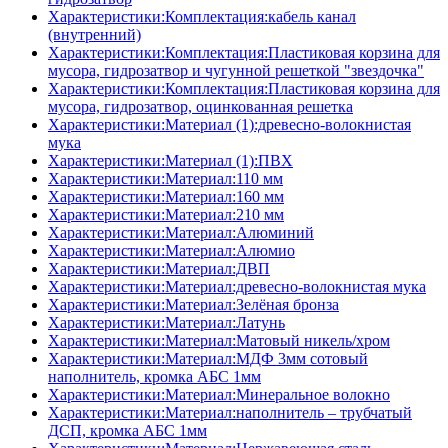
Характеристики:Комплектация:кабель канал
(внутренний)
Характеристики:Комплектация:Пластиковая корзина для
мусора, гидрозатвор и чугунной решеткой "звездочка"
Характеристики:Комплектация:Пластиковая корзина для
мусора, гидрозатвор, оцинкованная решетка
Характеристики:Материал (1):древесно-волокнистая
мука
Характеристики:Материал (1):ПВХ
Характеристики:Материал:110 мм
Характеристики:Материал:160 мм
Характеристики:Материал:210 мм
Характеристики:Материал:Алюминий
Характеристики:Материал:Алюмио
Характеристики:Материал:ДВП
Характеристики:Материал:древесно-волокнистая мука
Характеристики:Материал:Зелёная бронза
Характеристики:Материал:Латунь
Характеристики:Материал:Матовый никель/хром
Характеристики:Материал:МДФ 3мм сотовый
наполнитель, кромка AБC 1мм
Характеристики:Материал:Минеральное волокно
Характеристики:Материал:наполнитель – трубчатый
ДСП, кромка AБC 1мм