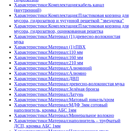
Характеристики:Комплектация:кабель канал
(внутренний)
Характеристики:Комплектация:Пластиковая корзина для
мусора, гидрозатвор и чугунной решеткой "звездочка"
Характеристики:Комплектация:Пластиковая корзина для
мусора, гидрозатвор, оцинкованная решетка
Характеристики:Материал (1):древесно-волокнистая
мука
Характеристики:Материал (1):ПВХ
Характеристики:Материал:110 мм
Характеристики:Материал:160 мм
Характеристики:Материал:210 мм
Характеристики:Материал:Алюминий
Характеристики:Материал:Алюмио
Характеристики:Материал:ДВП
Характеристики:Материал:древесно-волокнистая мука
Характеристики:Материал:Зелёная бронза
Характеристики:Материал:Латунь
Характеристики:Материал:Матовый никель/хром
Характеристики:Материал:МДФ 3мм сотовый
наполнитель, кромка AБC 1мм
Характеристики:Материал:Минеральное волокно
Характеристики:Материал:наполнитель – трубчатый
ДСП, кромка AБC 1мм