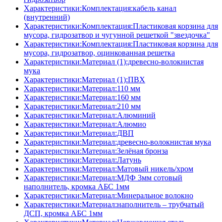
Характеристики:Комплектация:кабель канал
(внутренний)
Характеристики:Комплектация:Пластиковая корзина для
мусора, гидрозатвор и чугунной решеткой "звездочка"
Характеристики:Комплектация:Пластиковая корзина для
мусора, гидрозатвор, оцинкованная решетка
Характеристики:Материал (1):древесно-волокнистая
мука
Характеристики:Материал (1):ПВХ
Характеристики:Материал:110 мм
Характеристики:Материал:160 мм
Характеристики:Материал:210 мм
Характеристики:Материал:Алюминий
Характеристики:Материал:Алюмио
Характеристики:Материал:ДВП
Характеристики:Материал:древесно-волокнистая мука
Характеристики:Материал:Зелёная бронза
Характеристики:Материал:Латунь
Характеристики:Материал:Матовый никель/хром
Характеристики:Материал:МДФ 3мм сотовый
наполнитель, кромка AБC 1мм
Характеристики:Материал:Минеральное волокно
Характеристики:Материал:наполнитель – трубчатый
ДСП, кромка AБC 1мм