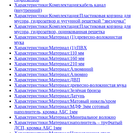
Характеристики:Комплектация:кабель канал
(внутренний)
Характеристики:Комплектация:Пластиковая корзина для
мусора, гидрозатвор и чугунной решеткой "звездочка"
Характеристики:Комплектация:Пластиковая корзина для
мусора, гидрозатвор, оцинкованная решетка
Характеристики:Материал (1):древесно-волокнистая
мука
Характеристики:Материал (1):ПВХ
Характеристики:Материал:110 мм
Характеристики:Материал:160 мм
Характеристики:Материал:210 мм
Характеристики:Материал:Алюминий
Характеристики:Материал:Алюмио
Характеристики:Материал:ДВП
Характеристики:Материал:древесно-волокнистая мука
Характеристики:Материал:Зелёная бронза
Характеристики:Материал:Латунь
Характеристики:Материал:Матовый никель/хром
Характеристики:Материал:МДФ 3мм сотовый
наполнитель, кромка AБC 1мм
Характеристики:Материал:Минеральное волокно
Характеристики:Материал:наполнитель – трубчатый
ДСП, кромка AБC 1мм