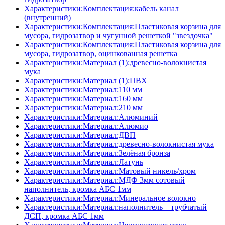
Характеристики:Комплектация:кабель канал
(внутренний)
Характеристики:Комплектация:Пластиковая корзина для
мусора, гидрозатвор и чугунной решеткой "звездочка"
Характеристики:Комплектация:Пластиковая корзина для
мусора, гидрозатвор, оцинкованная решетка
Характеристики:Материал (1):древесно-волокнистая
мука
Характеристики:Материал (1):ПВХ
Характеристики:Материал:110 мм
Характеристики:Материал:160 мм
Характеристики:Материал:210 мм
Характеристики:Материал:Алюминий
Характеристики:Материал:Алюмио
Характеристики:Материал:ДВП
Характеристики:Материал:древесно-волокнистая мука
Характеристики:Материал:Зелёная бронза
Характеристики:Материал:Латунь
Характеристики:Материал:Матовый никель/хром
Характеристики:Материал:МДФ 3мм сотовый
наполнитель, кромка AБC 1мм
Характеристики:Материал:Минеральное волокно
Характеристики:Материал:наполнитель – трубчатый
ДСП, кромка AБC 1мм