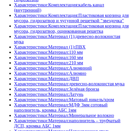
Характеристики:Комплектация:кабель канал
(внутренний)
Характеристики:Комплектация:Пластиковая корзина для
мусора, гидрозатвор и чугунной решеткой "звездочка"
Характеристики:Комплектация:Пластиковая корзина для
мусора, гидрозатвор, оцинкованная решетка
Характеристики:Материал (1):древесно-волокнистая
мука
Характеристики:Материал (1):ПВХ
Характеристики:Материал:110 мм
Характеристики:Материал:160 мм
Характеристики:Материал:210 мм
Характеристики:Материал:Алюминий
Характеристики:Материал:Алюмио
Характеристики:Материал:ДВП
Характеристики:Материал:древесно-волокнистая мука
Характеристики:Материал:Зелёная бронза
Характеристики:Материал:Латунь
Характеристики:Материал:Матовый никель/хром
Характеристики:Материал:МДФ 3мм сотовый
наполнитель, кромка AБC 1мм
Характеристики:Материал:Минеральное волокно
Характеристики:Материал:наполнитель – трубчатый
ДСП, кромка AБC 1мм