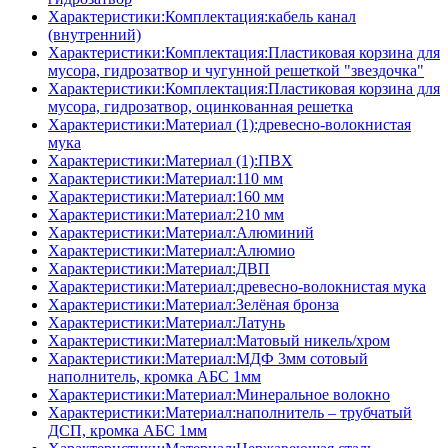
Характеристики:Комплектация:кабель канал
(внутренний)
Характеристики:Комплектация:Пластиковая корзина для
мусора, гидрозатвор и чугунной решеткой "звездочка"
Характеристики:Комплектация:Пластиковая корзина для
мусора, гидрозатвор, оцинкованная решетка
Характеристики:Материал (1):древесно-волокнистая
мука
Характеристики:Материал (1):ПВХ
Характеристики:Материал:110 мм
Характеристики:Материал:160 мм
Характеристики:Материал:210 мм
Характеристики:Материал:Алюминий
Характеристики:Материал:Алюмио
Характеристики:Материал:ДВП
Характеристики:Материал:древесно-волокнистая мука
Характеристики:Материал:Зелёная бронза
Характеристики:Материал:Латунь
Характеристики:Материал:Матовый никель/хром
Характеристики:Материал:МДФ 3мм сотовый
наполнитель, кромка AБC 1мм
Характеристики:Материал:Минеральное волокно
Характеристики:Материал:наполнитель – трубчатый
ДСП, кромка AБC 1мм