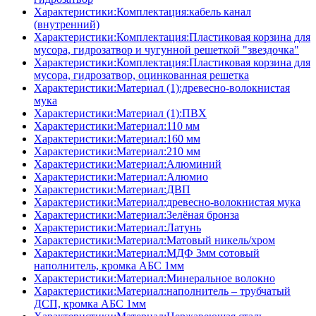
Характеристики:Комплектация:кабель канал
(внутренний)
Характеристики:Комплектация:Пластиковая корзина для
мусора, гидрозатвор и чугунной решеткой "звездочка"
Характеристики:Комплектация:Пластиковая корзина для
мусора, гидрозатвор, оцинкованная решетка
Характеристики:Материал (1):древесно-волокнистая
мука
Характеристики:Материал (1):ПВХ
Характеристики:Материал:110 мм
Характеристики:Материал:160 мм
Характеристики:Материал:210 мм
Характеристики:Материал:Алюминий
Характеристики:Материал:Алюмио
Характеристики:Материал:ДВП
Характеристики:Материал:древесно-волокнистая мука
Характеристики:Материал:Зелёная бронза
Характеристики:Материал:Латунь
Характеристики:Материал:Матовый никель/хром
Характеристики:Материал:МДФ 3мм сотовый
наполнитель, кромка AБC 1мм
Характеристики:Материал:Минеральное волокно
Характеристики:Материал:наполнитель – трубчатый
ДСП, кромка AБC 1мм