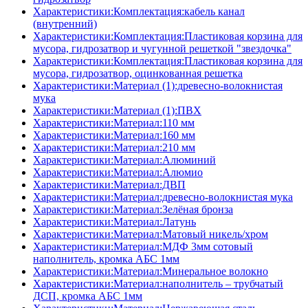
Характеристики:Комплектация:кабель канал
(внутренний)
Характеристики:Комплектация:Пластиковая корзина для
мусора, гидрозатвор и чугунной решеткой "звездочка"
Характеристики:Комплектация:Пластиковая корзина для
мусора, гидрозатвор, оцинкованная решетка
Характеристики:Материал (1):древесно-волокнистая
мука
Характеристики:Материал (1):ПВХ
Характеристики:Материал:110 мм
Характеристики:Материал:160 мм
Характеристики:Материал:210 мм
Характеристики:Материал:Алюминий
Характеристики:Материал:Алюмио
Характеристики:Материал:ДВП
Характеристики:Материал:древесно-волокнистая мука
Характеристики:Материал:Зелёная бронза
Характеристики:Материал:Латунь
Характеристики:Материал:Матовый никель/хром
Характеристики:Материал:МДФ 3мм сотовый
наполнитель, кромка AБC 1мм
Характеристики:Материал:Минеральное волокно
Характеристики:Материал:наполнитель – трубчатый
ДСП, кромка AБC 1мм